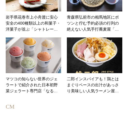
岩手県花巻市上小舟渡に安心
青森県弘前市の相馬地区にポ
安全の400種類以上の和菓子・
ツンと佇む予約必須の行列の
洋菓子が並ぶ「シャトレー…
絶えない人気手打蕎麦屋「…
マツコの知らない世界のジェ
二郎インスパイアも！鶏とは
ラートで紹介された日本初野
まぐりベースの出汁があっさ
菜ジェラート専門店「なる…
り美味しい人気ラーメン屋…
CM