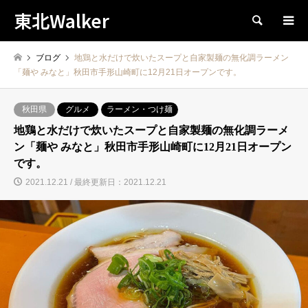
東北Walker
検索
ブログ
地鶏と水だけで炊いたスープと自家製麺の無化調ラーメン
「麺や みなと」秋田市手形山崎町に12月21日オープンです。
秋田県
グルメ
ラーメン・つけ麺
地鶏と水だけで炊いたスープと自家製麺の無化調ラーメ
ン「麺や みなと」秋田市手形山崎町に12月21日オープン
です。
2021.12.21 / 最終更新日：2021.12.21