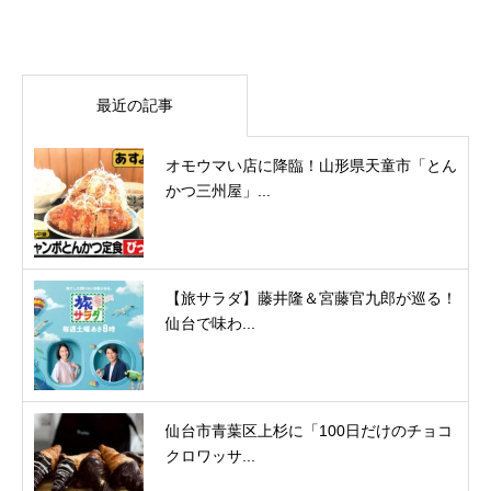
最近の記事
オモウマい店に降臨！山形県天童市「とん
かつ三州屋」...
【旅サラダ】藤井隆＆宮藤官九郎が巡る！
仙台で味わ...
仙台市青葉区上杉に「100日だけのチョコ
クロワッサ...