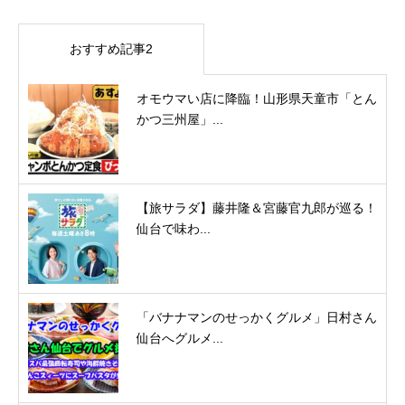
おすすめ記事2
オモウマい店に降臨！山形県天童市「とん
かつ三州屋」...
【旅サラダ】藤井隆＆宮藤官九郎が巡る！
仙台で味わ...
「バナナマンのせっかくグルメ」日村さん
仙台へグルメ...