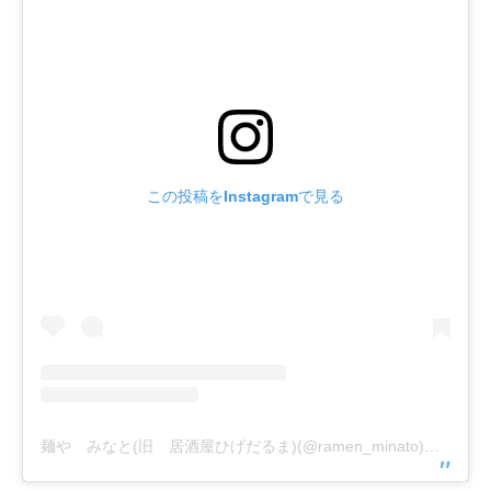
この投稿をInstagramで見る
麺や みなと(旧 居酒屋ひげだるま)(@ramen_minato)がシェアした投稿