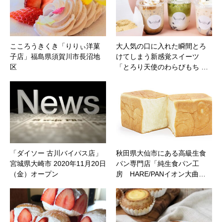
こころうきくき「りりぃ洋菓
大人気の口に入れた瞬間とろ
子店」福島県須賀川市長沼地
けてしまう新感覚スイーツ
区
「とろり天使のわらびもち …
「ダイソー 古川バイパス店」
秋田県大仙市にある高級生食
宮城県大崎市 2020年11月20日
パン専門店「純生食パン工
（金）オープン
房 HARE/PANイオン大曲…