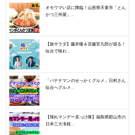
オモウマい店に降臨！山形県天童市「とん
かつ三州屋」...
【旅サラダ】藤井隆＆宮藤官九郎が巡る！
仙台で味わ...
「バナナマンのせっかくグルメ」日村さん
仙台へグルメ...
【帰れマンデー見っけ隊】福島県郡山市の
日本三大滝桜...