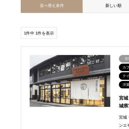
並べ替え条件
新しい順
1件中 1件を表示
宮
カ
テ
洋
宮城
城県
宮城
ンエ