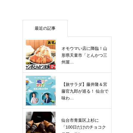
最近の記事
オモウマい店に降臨！山
形県天童市「とんかつ三
州屋…
【旅サラダ】藤井隆＆宮
藤官九郎が巡る！ 仙台で
味わ…
仙台市青葉区上杉に
「100日だけのチョコク