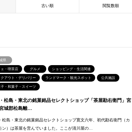
古い順
閲覧数順
城県
フェ・喫茶店
グルメ
ショッピング・生活関連
イクアウト・デリバリー
ランドマーク・観光スポット
公共施設
菓子・和菓子・スイーツ
・松島・東北の銘菓銘品セレクトショップ「茶屋勘右衛門」宮
宮城郡松島離…
・松島・東北の銘菓銘品セレクトショップ寛文六年、初代勘右衛門（カ
モン）は茶屋を営んでいました。ここが清川屋の…