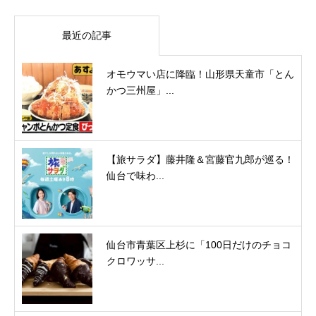
最近の記事
オモウマい店に降臨！山形県天童市「とん
かつ三州屋」...
【旅サラダ】藤井隆＆宮藤官九郎が巡る！
仙台で味わ...
仙台市青葉区上杉に「100日だけのチョコ
クロワッサ...