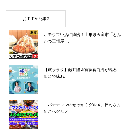
おすすめ記事2
オモウマい店に降臨！山形県天童市「とん
かつ三州屋」...
【旅サラダ】藤井隆＆宮藤官九郎が巡る！
仙台で味わ...
「バナナマンのせっかくグルメ」日村さん
仙台へグルメ...