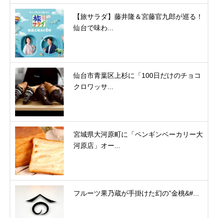
【旅サラダ】藤井隆＆宮藤官九郎が巡る！
仙台で味わ...
仙台市青葉区上杉に「100日だけのチョコ
クロワッサ...
宮城県大河原町に「ペンギンベーカリー大
河原店」オー...
フルーツ果乃蔵が手掛けた幻の”金桃&#...