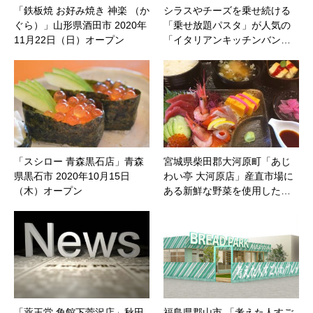
「鉄板焼 お好み焼き 神楽 （か
シラスやチーズを乗せ続ける
ぐら）」山形県酒田市 2020年
「乗せ放題パスタ」が人気の
11月22日（日）オープン
「イタリアンキッチンバン…
「スシロー 青森黒石店」青森
宮城県柴田郡大河原町「あじ
県黒石市 2020年10月15日
わい亭 大河原店」産直市場に
（木）オープン
ある新鮮な野菜を使用した…
「薬王堂 角館下菅沢店」秋田
福島県郡山市 「考えた人すご