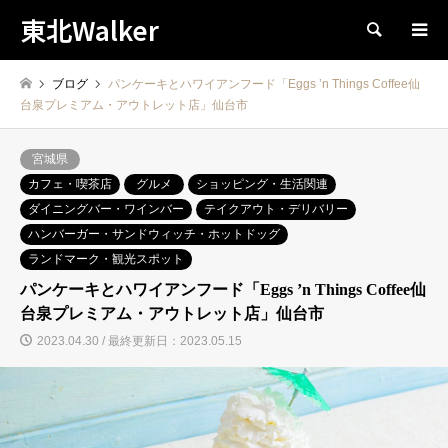
東北Walker
検索
ブログ
パンケーキとハワイアンフード「Eggs ’n Things Coffee仙
台泉プレミアム・アウトレット店」仙台市
宮城県
カフェ・喫茶店
グルメ
ショッピング・生活関連
ダイニングバー・ワインバー
テイクアウト・デリバリー
ハンバーガー・サンドウィッチ・ホットドッグ
ランドマーク・観光スポット
パンケーキとハワイアンフード「Eggs ’n Things Coffee仙
台泉プレミアム・アウトレット店」仙台市
2023.04.30 / 最終更新日：2023.05.15