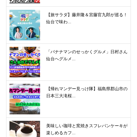
【旅サラダ】藤井隆＆宮藤官九郎が巡る！
仙台で味わ...
「バナナマンのせっかくグルメ」日村さん
仙台へグルメ...
【帰れマンデー見っけ隊】福島県郡山市の
日本三大滝桜...
美味しい珈琲と窯焼きスフレパンケーキが
楽しめるカフ...