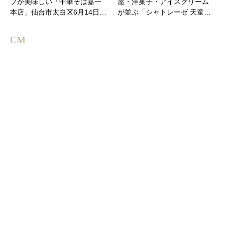
プが美味しい「中華そば嘉一
屋・洋菓子・アイスクリーム
本店」仙台市太白区6月14日…
が並ぶ「シャトレーゼ 天童…
CM