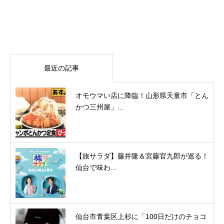
最近の記事
オモウマい店に降臨！山形県天童市「とん
かつ三州屋」...
【旅サラダ】藤井隆＆宮藤官九郎が巡る！
仙台で味わ...
仙台市青葉区上杉に「100日だけのチョコ