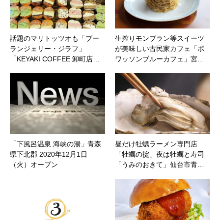
話題のマリトッツオも「ブー
生搾りモンブラン等スイーツ
ランジェリー・ジラフ」
が美味しい古民家カフェ「ポ
「KEYAKI COFFEE 卸町店…
ワッソンブルーカフェ」宮…
「下風呂温泉 海峡の湯」青森
昼だけ牡蠣ラーメン専門店
県下北郡 2020年12月1日
「牡蠣の掟」夜は牡蠣と寿司
（火）オープン
「うみのおきて」仙台市青…