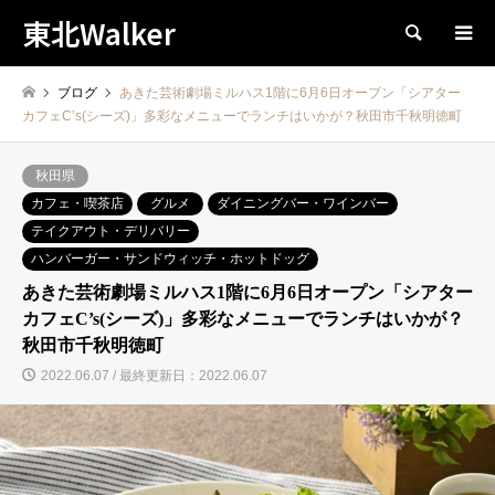
東北Walker
検索
ブログ
あきた芸術劇場ミルハス1階に6月6日オープン「シアター
カフェC’s(シーズ)」多彩なメニューでランチはいかが？秋田市千秋明徳町
秋田県
カフェ・喫茶店
グルメ
ダイニングバー・ワインバー
テイクアウト・デリバリー
ハンバーガー・サンドウィッチ・ホットドッグ
あきた芸術劇場ミルハス1階に6月6日オープン「シアター
カフェC’s(シーズ)」多彩なメニューでランチはいかが？
秋田市千秋明徳町
2022.06.07 / 最終更新日：2022.06.07