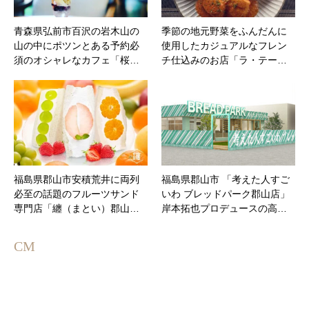
青森県弘前市百沢の岩木山の
季節の地元野菜をふんだんに
山の中にポツンとある予約必
使用したカジュアルなフレン
須のオシャレなカフェ「桜…
チ仕込みのお店「ラ・テー…
福島県郡山市安積荒井に両列
福島県郡山市 「考えた人すご
必至の話題のフルーツサンド
いわ ブレッドパーク郡山店」
専門店「纏（まとい）郡山…
岸本拓也プロデュースの高…
CM