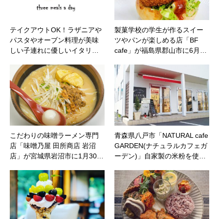
テイクアウトOK！ラザニアや
製菓学校の学生が作るスイー
パスタやオーブン料理が美味
ツやパンが楽しめる店「BF
しい子連れに優しいイタリ…
cafe」が福島県郡山市に6月…
こだわりの味噌ラーメン専門
青森県八戸市「NATURAL cafe
店「味噌乃屋 田所商店 岩沼
GARDEN(ナチュラルカフェガ
店」が宮城県岩沼市に1月30…
ーデン)」自家製の米粉を使…