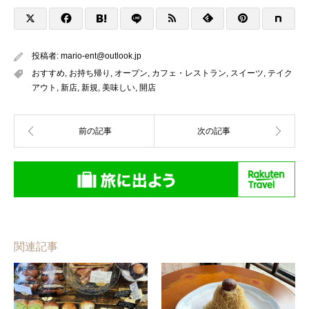
投稿者:
mario-ent@outlook.jp
おすすめ
,
お持ち帰り
,
オープン
,
カフェ・レストラン
,
スイーツ
,
テイク
アウト
,
新店
,
新規
,
美味しい
,
開店
関連記事