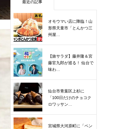
最近の記事
オモウマい店に降臨！山
形県天童市「とんかつ三
州屋…
【旅サラダ】藤井隆＆宮
藤官九郎が巡る！ 仙台で
味わ…
仙台市青葉区上杉に
「100日だけのチョコク
ロワッサン…
宮城県大河原町に「ペン