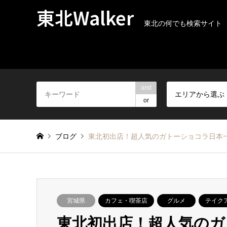
東北Walker
東北の何でも検索サイト
and
エリアから選ぶ
or
ブログ
東北初出店！超人気のガトーショコラ日本
宮城県
カフェ・喫茶店
グルメ
テイク
東北初出店！超人気のガ