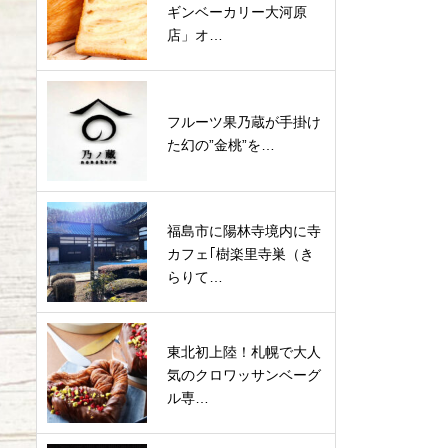
ギンベーカリー大河原
店」オ…
フルーツ果乃蔵が手掛け
た幻の”金桃”を…
福島市に陽林寺境内に寺
カフェ｢樹楽里寺巣（き
らりて…
東北初上陸！札幌で大人
気のクロワッサンベーグ
ル専…