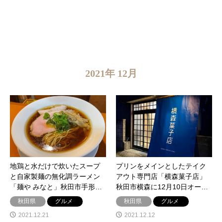
2021年 12月
地鶏と水だけで炊いたスープ
プリンをメインとしたテイク
と自家製麺の無化調ラーメン
アウト専門店「横森菓子店」
「麺や みなと」秋田市手形…
秋田市横森に12月10日オー…
秋田県
グルメ
秋田県
グルメ
2021.12.21
2021.12.12