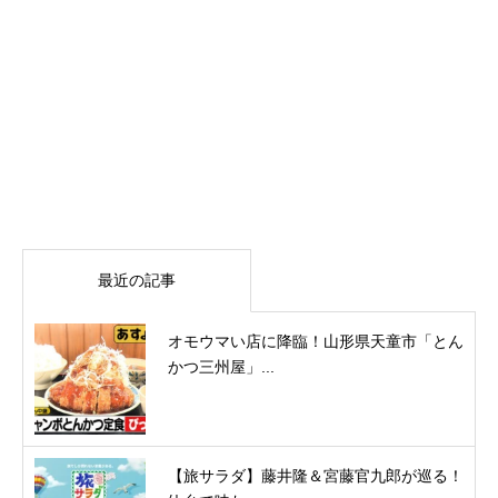
最近の記事
オモウマい店に降臨！山形県天童市「とん
かつ三州屋」...
【旅サラダ】藤井隆＆宮藤官九郎が巡る！