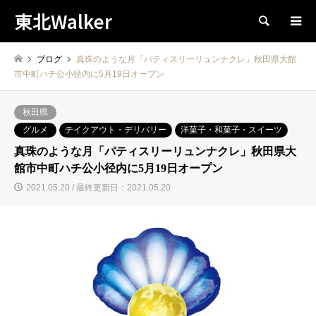
東北Walker
検索
ブログ
真珠のような月「パティスリーリュンナクレ」秋田県大館
市中町ハチ公小径内に5月19日オープン
秋田県
グルメ
テイクアウト・デリバリー
洋菓子・和菓子・スイーツ
真珠のような月「パティスリーリュンナクレ」秋田県大
館市中町ハチ公小径内に5月19日オープン
2021.05.20 / 最終更新日：2021.05.20