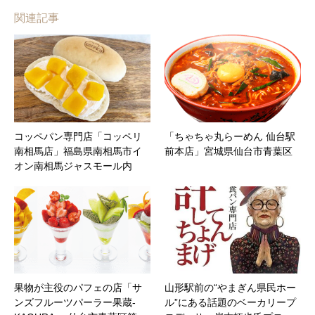
関連記事
コッペパン専門店「コッペリ
「ちゃちゃ丸らーめん 仙台駅
南相馬店」福島県南相馬市イ
前本店」宮城県仙台市青葉区
オン南相馬ジャスモール内
果物が主役のパフェの店「サ
山形駅前の“やまぎん県民ホー
ンズフルーツパーラー果蔵-
ル”にある話題のベーカリープ