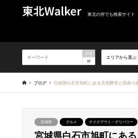
東北Walker
東北の何でも検索サイト
and
エリアから選ぶ
or
ブログ
宮城県白石市旭町にある天然酵母と国産小
宮城県
グルメ
テイクアウト・デリバリー
宮城県白石市旭町にある