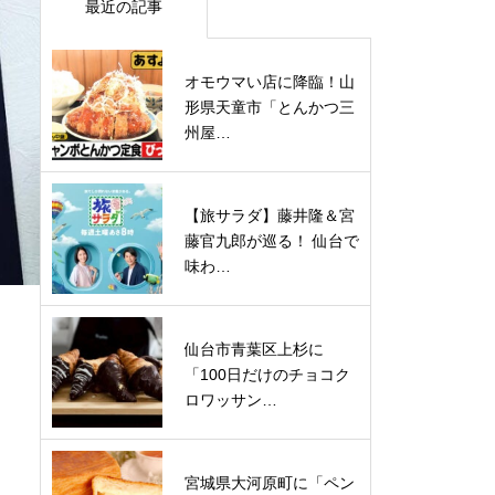
最近の記事
オモウマい店に降臨！山
形県天童市「とんかつ三
州屋…
【旅サラダ】藤井隆＆宮
藤官九郎が巡る！ 仙台で
味わ…
仙台市青葉区上杉に
「100日だけのチョコク
ロワッサン…
宮城県大河原町に「ペン