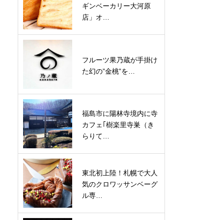
ギンベーカリー大河原
店」オ…
フルーツ果乃蔵が手掛け
た幻の”金桃”を…
福島市に陽林寺境内に寺
カフェ｢樹楽里寺巣（き
らりて…
東北初上陸！札幌で大人
気のクロワッサンベーグ
ル専…