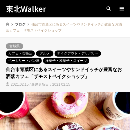
東北Walker
検索
ブログ
仙台市青葉区にあるスイーツやサンドイッチが豊富なお洒
落カフェ「ザモストベイクショップ」
宮城県
カフェ・喫茶店
グルメ
テイクアウト・デリバリー
ベーカリー・パン屋
洋菓子・和菓子・スイーツ
仙台市青葉区にあるスイーツやサンドイッチが豊富なお
洒落カフェ「ザモストベイクショップ」
2021.02.15 / 最終更新日：2021.02.15