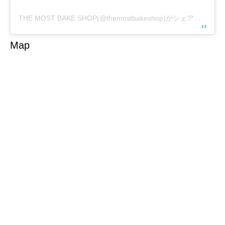
THE MOST BAKE SHOP(@themostbakeshop)がシェアした投稿
Map