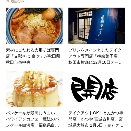
関連記事
素材にこだわる支那そば専門
プリンをメインとしたテイク
店「支那そば 泉吹」が秋田県
アウト専門店「横森菓子店」
秋田市泉中央
秋田市横森に12月10日オー…
パンケーキが最高にうまい！
テイクアウトOK！とんかつ専
ハワイアンカフェ「魔法のパ
門店「かつや 宮城古川店」宮
ンケーキ白河店」福島県白…
城県大崎市 2月5日（金）グ…