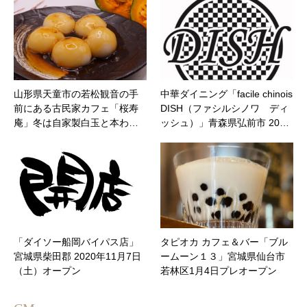
山形県天童市の若松観音の手
中華ダイニング「facile chinois
前にある古民家カフェ「桜寿
DISH（ファシルシノワ ディ
庵」冬は自家製白玉と本わ…
ッシュ）」青森県弘前市 20…
「ダイソー船岡バイパス店」
タピオカ カフェ＆バー「ブル
宮城県柴田郡 2020年11月7日
ームーン１３」宮城県仙台市
（土）オープン
若林区1月4日プレオープン