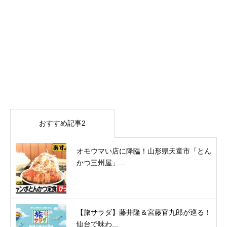
おすすめ記事2
オモウマい店に降臨！山形県天童市「とん
かつ三州屋」...
【旅サラダ】藤井隆＆宮藤官九郎が巡る！
仙台で味わ...