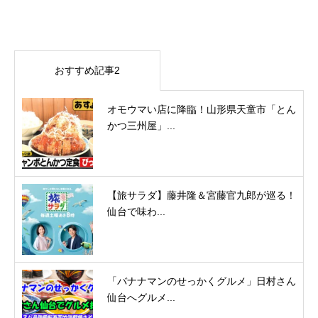
おすすめ記事2
オモウマい店に降臨！山形県天童市「とん
かつ三州屋」...
【旅サラダ】藤井隆＆宮藤官九郎が巡る！
仙台で味わ...
「バナナマンのせっかくグルメ」日村さん
仙台へグルメ...