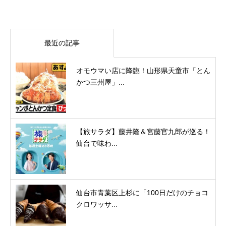
最近の記事
オモウマい店に降臨！山形県天童市「とん
かつ三州屋」...
【旅サラダ】藤井隆＆宮藤官九郎が巡る！
仙台で味わ...
仙台市青葉区上杉に「100日だけのチョコ
クロワッサ...