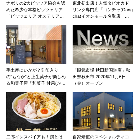
ナポリの2大ピッツア協会も認
東北初出店！人気タピオカド
めた希少な本格ピッツェリア
リンク専門店「ゴンチャ(Gong
「ピッツェリア オステリア…
cha)イオンモール名取店」…
手土産にいかが？刻印入り
「眼鏡市場 秋田新国道店」秋
の“もなか”と上生菓子が楽しめ
田県秋田市 2020年11月6日
る和菓子屋「和菓子 甘果(か…
（金）オープン
二郎インスパイアも！鶏とは
自家焙煎のスペシャルティコ