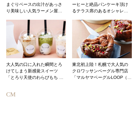
まぐりベースの出汁があっさ
ーヒーと絶品パンケーキ頂け
り美味しい人気ラーメン屋…
るテラス席のあるオシャレ…
大人気の口に入れた瞬間とろ
東北初上陸！札幌で大人気の
けてしまう新感覚スイーツ
クロワッサンベーグル専門店
「とろり天使のわらびもち …
「マルヤマベーグルLOOP（…
CM