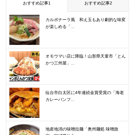
おすすめ記事1
おすすめ記事2
カルボナーラ風 和え玉もあり劇的な味変
が楽しめる「...
オモウマい店に降臨！山形県天童市「とん
かつ三州屋」...
仙台市白太区に4年連続金賞受賞の「海老
カレーパンフ...
地産地消の味噌拉麺「奥州麺処 味噌政