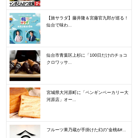
【旅サラダ】藤井隆＆宮藤官九郎が巡る！
仙台で味わ...
仙台市青葉区上杉に「100日だけのチョコ
クロワッサ...
宮城県大河原町に「ペンギンベーカリー大
河原店」オー...
フルーツ果乃蔵が手掛けた幻の”金桃&#...