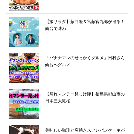
【旅サラダ】藤井隆＆宮藤官九郎が巡る！
仙台で味わ...
「バナナマンのせっかくグルメ」日村さん
仙台へグルメ...
【帰れマンデー見っけ隊】福島県郡山市の
日本三大滝桜...
美味しい珈琲と窯焼きスフレパンケーキが